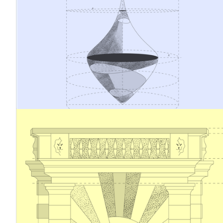
Veränderungen, regulatorische Neuerungen und
steigende Erwartungen der Stakeholder stellen
traditionelle Managementmodelle vor neue
Herausforderungen. Angesichts dieser Dynamik sollten
Risikomanagement und Unternehmensverantwortung
nicht mehr als separate Prozesse betrachtet werden,
sondern als miteinander verknüpfte Systeme mit einem
gemeinsamen Ziel: die Sicherung der
Geschäftskontinuität und der Aufbau eines langfristigen
Erfolgs auf einer nachhaltigen Grundlage.
5.12.2025
Omnibus-Arbeit in Arbeit – ein Blick auf
die neuen vereinfachten Standards für
die Nachhaltigkeitsberichterstattung
Im Dezember 2025 legte die EFRAG der Europäischen
Kommission ihren Entwurf für vereinfachte europäische
Nachhaltigkeitsberichtsstandards (ESRS) als technische
Empfehlung vor. Es wird erwartet, dass die Kommission
die vorgeschlagenen Änderungen in der ersten Hälfte
des Jahres 2026 durch einen delegierten Rechtsakt