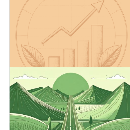
Initiative Science Based Targets (SBTi)
Die Initiative Science Based Targets (SBTi) unterstützt
Unternehmen bei der Festlegung von Zielen zur
Reduzierung von Treibhausgasemissionen im Einklang
mit dem 1,5-Grad-Ziel des Pariser Abkommens, dem
Green Deal der EU und dem globalen Netto-Null-Ziel
bis 2050. SBTi ist der führende wissenschaftlich
fundierte Rahmen für Klimamaßnahmen von
Unternehmen, dem sich bereits über 11 500
Unternehmen weltweit verpflichtet haben.
12.9.2025
Klimafahrplan - Ein Kompass für
nachhaltiges Wirtschaften
Ein Klimafahrplan ist ein wichtiges Instrument für
Unternehmen, die ihre Wettbewerbsfähigkeit und
Verantwortung für die Zukunft sichern wollen. Er gibt
eine klare Richtung vor, erleichtert die
Entscheidungsfindung und stärkt das Vertrauen der
Stakeholder.