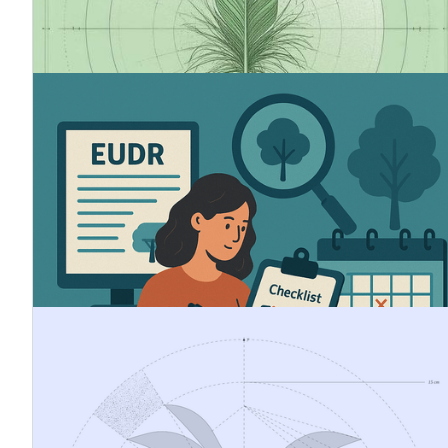
in Übereinstimmung mit den CSRD- und ESRS-
Rahmenwerken zu berichten.
5.6.2025
Wie man sich auf die EUDR vorbereitet
Die Europäische Union hat eine neue branchenweite
Verordnung (2023/1115) verabschiedet, um die
Entwaldung und die Schädigung der Wälder weltweit zu
verringern. Mit der Verordnung werden wichtige neue
Verpflichtungen eingeführt, um die Rückverfolgbarkeit
und die Nachhaltigkeit der Herkunft der von ihr
erfassten Produkte zu gewährleisten.
18.11.2024
CSRD-Berichterstattung - was bedeutet
das für Sie?
Mit der CSRD werden strenge Standards für die
Nachhaltigkeitsberichterstattung eingeführt, die von