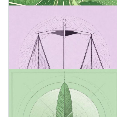
20.7.2025
Das Omnibus-Paket und seine
Auswirkungen auf die
Nachhaltigkeitsberichterstattung (CSRD)
Der Vorschlag für die Omnibus-I-Richtlinie sieht
Änderungen an der Richtlinie über die
Nachhaltigkeitsberichterstattung von Unternehmen
(CSRD) vor, um die Berichterstattung für Unternehmen
zu vereinfachen und zu erleichtern.
20.7.2025
Von der Europäischen Kommission
empfohlene VSME-Norm
VSME (Voluntary Sustainability Reporting Standard for
Non-Listed SMEs) ist der neue freiwillige EU-Standard
zur Nachhaltigkeitsberichterstattung für kleine und
mittlere nicht börsennotierte Unternehmen. VSME ist
eine vereinfachte und effektive Möglichkeit, ESG-Daten