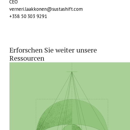
CEO
verneri.laakkonen@sustashift.com
+358 50 303 9291
Erforschen Sie weiter unsere
Ressourcen
18.5.2026
Wie man eine realistische und
glaubwürdige Strategie zur
Emissionsminderung entwickelt
Unternehmen stehen unter zunehmendem Druck, ihre
Emissionen zu senken, doch viele Strategien scheitern
nach wie vor in der Umsetzung. Was unterscheidet
glaubwürdige Klimaschutzmaßnahmen von leeren
Versprechungen? Dieser Artikel untersucht, wie
Unternehmen realistische, datengestützte Strategien