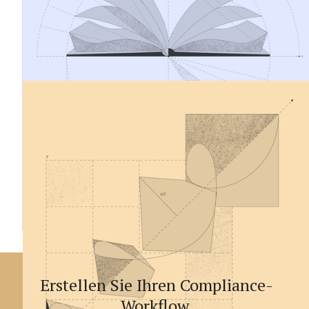
den Unternehmen eine doppelte Wesentlichkeitsanalyse,
die Erfüllung der ESRS-Anforderungen und die digitale
Kennzeichnung der Berichte verlangen. Erfahren Sie, für
wen sie gilt, was erforderlich ist und wie Sie sich effektiv
vorbereiten können.
13.11.2024
ESRS - Automatische XBRL-
Kennzeichnung
Die CSRD verlangt, dass der Nachhaltigkeitsbericht mit
digitalen Tags kennzeichnet wird. Das Tag ist ein
digitales Kennzeichen, das den Bericht maschinenlesbar
macht und jeden Datenpunkt mit einer individuellen
Kennzeichnung identifiziert.
Erstellen Sie Ihren Compliance-
Workflow