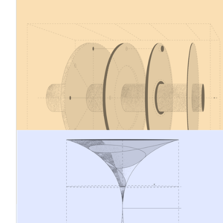
12.1.2026
Kohlenstoffgrenzausgleichsmechanismus
– Aktualisierungen vom Dezember 2025
Im Dezember 2025 verabschiedete die EU mehrere
Durchführungsbestimmungen für die endgültige
(Verpflichtungs-)Phase des CO2-Grenzausgleichssystems
(CBAM) sowie einen Vorschlag zur künftigen Ausweitung
des Anwendungsbereichs des CBAM. Mehrere wichtige
Bestimmungen dieses umfangreichen Regelwerks (ca.
5.000 Seiten) gelten ab dem 1. Januar 2026 in allen EU-
Mitgliedstaaten.
12.1.2026
Ein konzeptioneller und systemischer
Sprung vom traditionellen
Risikomanagement zur strategischen
Nachhaltigkeitsführung
Das Geschäftsumfeld unterliegt einem ständigen
Wandel. Geopolitische Spannungen, klimatische