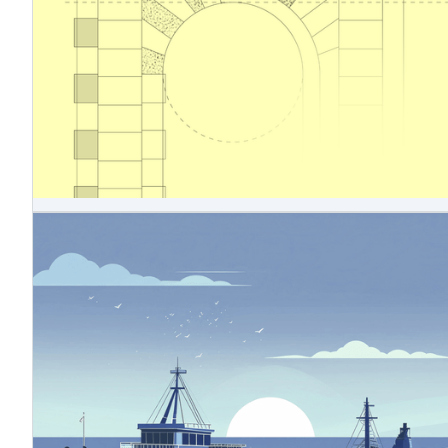
verabschiedet. Die überarbeiteten
Nachhaltigkeitsberichtsstandards sollen die Berichtslast
für Unternehmen verringern, indem sie mehr Flexibilität
bei der CSRD-Berichterstattung einführen und
gleichzeitig die Kernziele des EU-Green Deal
beibehalten. Der Inhalt der überarbeiteten ESRS wurde
durch umfangreiche Konsultationen und Beratungen mit
mehr als 700 Interessengruppen, darunter Ersteller,
Nachhaltigkeitsprüfer und Investoren, gestaltet.
4.11.2025
Kohlenstoff-
Grenzausgleichsmechanismus (CBAM)
Der Mechanismus zur Anpassung der
Kohlenstoffgrenzwerte (Carbon Border Adjustment
Mechanism, CBAM) ist ein EU-Instrument, das die
Verlagerung von Emissionen in Länder außerhalb der EU
verhindern soll. Carbon Leakage bedeutet, dass
Unternehmen, die in der EU tätig sind, ihre
kohlenstoffintensive Produktion in Länder verlagern,