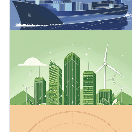
deren Klimapolitik lockerer ist als die der EU, oder dass
in der EU hergestellte Produkte durch importierte
Produkte mit einem größeren Kohlenstoff-Fußabdruck
ersetzt werden.
24.10.2025
Grüne Finanzen
Green Finance umfasst Finanzinstrumente, die eine
ökologisch nachhaltige Entwicklung unterstützen,
indem sie Kapital in Projekte lenken, die natürliche
Ressourcen verantwortungsvoll nutzen und eine
kohlenstoffarme Wirtschaft fördern. Nachhaltiges
Finanzwesen ist ein breiteres Konzept, das grünes
Finanzwesen einschließt und sich mit ökologischen,
sozialen und Governance-Faktoren (ESG) befasst.
13.10.2025
Machen Sie die Klimaziele Ihres
Unternehmens glaubwürdig - Die