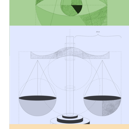
zur Emissionsreduzierung entwickeln können, die sowohl
ihre Nachhaltigkeitsbilanz als auch ihre langfristige
Wettbewerbsfähigkeit stärken.
19.3.2026
Kostenmanagement und
Produktpreisgestaltung im Rahmen der
CBAM
Da der CO₂-Grenzausgleichsmechanismus nun in seine
endgültige Phase eintritt, geht es beim CBAM nicht
mehr nur um die Einhaltung gesetzlicher Vorschriften. Es
geht auch um Kostenmanagement, Preisgestaltung und
geschäftliche Vorbereitung. Für viele Unternehmen, die
CBAM-Waren importieren, besteht eine der größten
praktischen Herausforderungen darin, zu verstehen, wie
sich der CBAM auf die Rohstoffkosten auswirken wird
und wie sich diese Kostenauswirkungen in der
Produktpreisgestaltung widerspiegeln sollten.