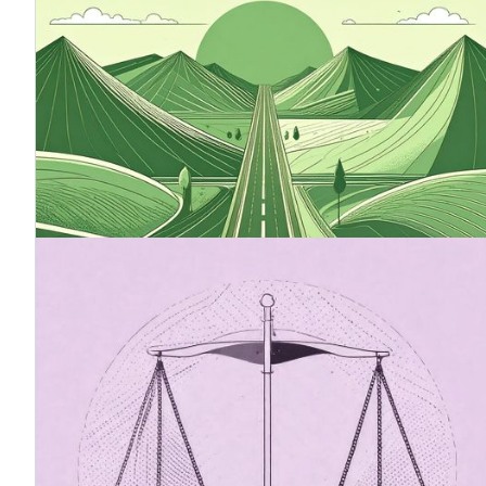
12.9.2025
Klimafahrplan - Ein Kompass für
nachhaltiges Wirtschaften
Ein Klimafahrplan ist ein wichtiges Instrument für
Unternehmen, die ihre Wettbewerbsfähigkeit und
Verantwortung für die Zukunft sichern wollen. Er gibt
eine klare Richtung vor, erleichtert die
Entscheidungsfindung und stärkt das Vertrauen der
Stakeholder.
20.7.2025
Das Omnibus-Paket und seine
Auswirkungen auf die
Nachhaltigkeitsberichterstattung (CSRD)
Der Vorschlag für die Omnibus-I-Richtlinie sieht
Änderungen an der Richtlinie über die
Nachhaltigkeitsberichterstattung von Unternehmen
(CSRD) vor, um die Berichterstattung für Unternehmen
zu vereinfachen und zu erleichtern.