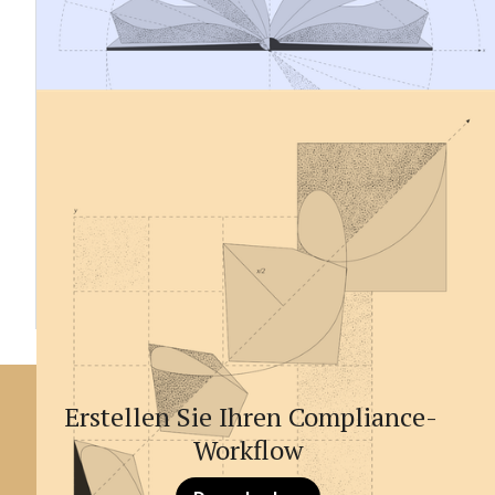
Kennzeichnung der Berichte verlangen. Erfahren Sie, für
wen sie gilt, was erforderlich ist und wie Sie sich effektiv
vorbereiten können.
13.11.2024
ESRS - Automatische XBRL-
Kennzeichnung
Die CSRD verlangt, dass der Nachhaltigkeitsbericht mit
digitalen Tags kennzeichnet wird. Das Tag ist ein
digitales Kennzeichen, das den Bericht maschinenlesbar
macht und jeden Datenpunkt mit einer individuellen
Kennzeichnung identifiziert.
Erstellen Sie Ihren Compliance-
Workflow