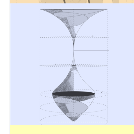
12.1.2026
Ein konzeptioneller und systemischer
Sprung vom traditionellen
Risikomanagement zur strategischen
Nachhaltigkeitsführung
Das Geschäftsumfeld unterliegt einem ständigen
Wandel. Geopolitische Spannungen, klimatische
Veränderungen, regulatorische Neuerungen und
steigende Erwartungen der Stakeholder stellen
traditionelle Managementmodelle vor neue
Herausforderungen. Angesichts dieser Dynamik sollten
Risikomanagement und Unternehmensverantwortung
nicht mehr als separate Prozesse betrachtet werden,
sondern als miteinander verknüpfte Systeme mit einem
gemeinsamen Ziel: die Sicherung der
Geschäftskontinuität und der Aufbau eines langfristigen
Erfolgs auf einer nachhaltigen Grundlage.