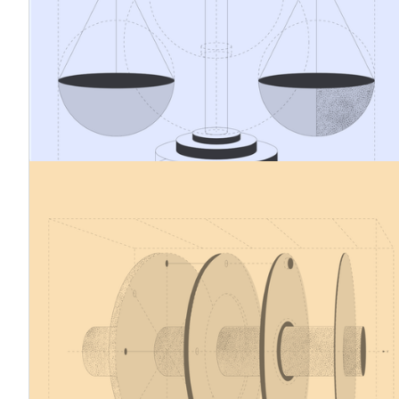
mehr nur um die Einhaltung gesetzlicher Vorschriften. Es
geht auch um Kostenmanagement, Preisgestaltung und
geschäftliche Vorbereitung. Für viele Unternehmen, die
CBAM-Waren importieren, besteht eine der größten
praktischen Herausforderungen darin, zu verstehen, wie
sich der CBAM auf die Rohstoffkosten auswirken wird
und wie sich diese Kostenauswirkungen in der
Produktpreisgestaltung widerspiegeln sollten.
12.1.2026
Kohlenstoffgrenzausgleichsmechanismus
– Aktualisierungen vom Dezember 2025
Im Dezember 2025 verabschiedete die EU mehrere
Durchführungsbestimmungen für die endgültige
(Verpflichtungs-)Phase des CO2-Grenzausgleichssystems
(CBAM) sowie einen Vorschlag zur künftigen Ausweitung
des Anwendungsbereichs des CBAM. Mehrere wichtige
Bestimmungen dieses umfangreichen Regelwerks (ca.
5.000 Seiten) gelten ab dem 1. Januar 2026 in allen EU-
Mitgliedstaaten.