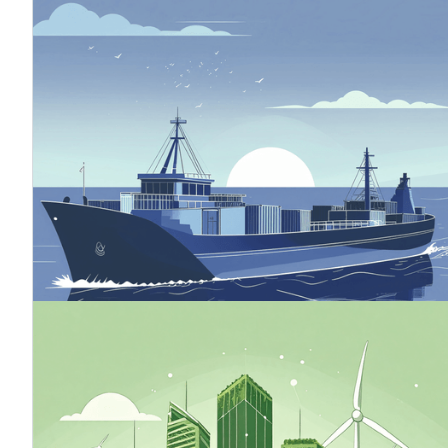
Kohlenstoff-
Grenzausgleichsmechanismus (CBAM)
Der Mechanismus zur Anpassung der
Kohlenstoffgrenzwerte (Carbon Border Adjustment
Mechanism, CBAM) ist ein EU-Instrument, das die
Verlagerung von Emissionen in Länder außerhalb der EU
verhindern soll. Carbon Leakage bedeutet, dass
Unternehmen, die in der EU tätig sind, ihre
kohlenstoffintensive Produktion in Länder verlagern,
deren Klimapolitik lockerer ist als die der EU, oder dass
in der EU hergestellte Produkte durch importierte
Produkte mit einem größeren Kohlenstoff-Fußabdruck
ersetzt werden.
24.10.2025
Grüne Finanzen
Green Finance umfasst Finanzinstrumente, die eine
ökologisch nachhaltige Entwicklung unterstützen,
indem sie Kapital in Projekte lenken, die natürliche
Ressourcen verantwortungsvoll nutzen und eine