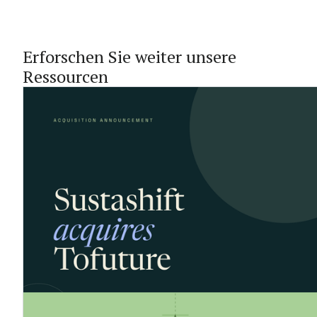
Erforschen Sie weiter unsere
Ressourcen
1.6.2026
Sustashift übernimmt das Geschäft von
Tofuture, um das Wachstum seiner
Plattform für
Nachhaltigkeitsberichterstattung zu
beschleunigen
Sustashift hat das Geschäft von Tofuture übernommen,
seinen Kundenstamm auf rund 60 Kunden in fünf
Ländern erweitert und damit seinem Ziel näher
gekommen, die marktführende Plattform für
Nachhaltigkeitsberichterstattung aufzubauen.
18.5.2026