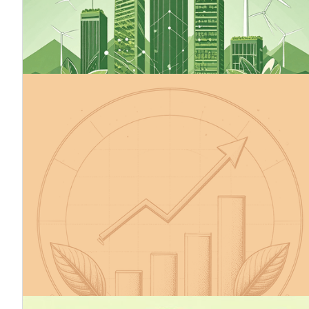
kohlenstoffarme Wirtschaft fördern. Nachhaltiges
Finanzwesen ist ein breiteres Konzept, das grünes
Finanzwesen einschließt und sich mit ökologischen,
sozialen und Governance-Faktoren (ESG) befasst.
13.10.2025
Machen Sie die Klimaziele Ihres
Unternehmens glaubwürdig - Die
Initiative Science Based Targets (SBTi)
Die Initiative Science Based Targets (SBTi) unterstützt
Unternehmen bei der Festlegung von Zielen zur
Reduzierung von Treibhausgasemissionen im Einklang
mit dem 1,5-Grad-Ziel des Pariser Abkommens, dem
Green Deal der EU und dem globalen Netto-Null-Ziel
bis 2050. SBTi ist der führende wissenschaftlich
fundierte Rahmen für Klimamaßnahmen von
Unternehmen, dem sich bereits über 11 500
Unternehmen weltweit verpflichtet haben.