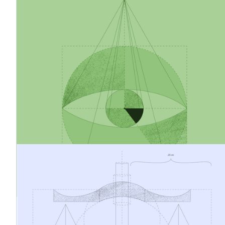
Wie man eine realistische und
glaubwürdige Strategie zur
Emissionsminderung entwickelt
Unternehmen stehen unter zunehmendem Druck, ihre
Emissionen zu senken, doch viele Strategien scheitern
nach wie vor in der Umsetzung. Was unterscheidet
glaubwürdige Klimaschutzmaßnahmen von leeren
Versprechungen? Dieser Artikel untersucht, wie
Unternehmen realistische, datengestützte Strategien
zur Emissionsreduzierung entwickeln können, die sowohl
ihre Nachhaltigkeitsbilanz als auch ihre langfristige
Wettbewerbsfähigkeit stärken.
19.3.2026
Kostenmanagement und
Produktpreisgestaltung im Rahmen der
CBAM
Da der CO₂-Grenzausgleichsmechanismus nun in seine
endgültige Phase eintritt, geht es beim CBAM nicht