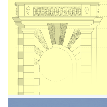
5.12.2025
Omnibus-Arbeit in Arbeit – ein Blick auf
die neuen vereinfachten Standards für
die Nachhaltigkeitsberichterstattung
Im Dezember 2025 legte die EFRAG der Europäischen
Kommission ihren Entwurf für vereinfachte europäische
Nachhaltigkeitsberichtsstandards (ESRS) als technische
Empfehlung vor. Es wird erwartet, dass die Kommission
die vorgeschlagenen Änderungen in der ersten Hälfte
des Jahres 2026 durch einen delegierten Rechtsakt
verabschiedet. Die überarbeiteten
Nachhaltigkeitsberichtsstandards sollen die Berichtslast
für Unternehmen verringern, indem sie mehr Flexibilität
bei der CSRD-Berichterstattung einführen und
gleichzeitig die Kernziele des EU-Green Deal
beibehalten. Der Inhalt der überarbeiteten ESRS wurde
durch umfangreiche Konsultationen und Beratungen mit
mehr als 700 Interessengruppen, darunter Ersteller,
Nachhaltigkeitsprüfer und Investoren, gestaltet.
4.11.2025