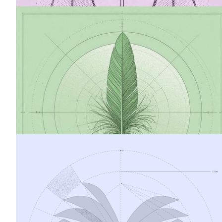
20.7.2025
Von der Europäischen Kommission
empfohlene VSME-Norm
VSME (Voluntary Sustainability Reporting Standard for
Non-Listed SMEs) ist der neue freiwillige EU-Standard
zur Nachhaltigkeitsberichterstattung für kleine und
mittlere nicht börsennotierte Unternehmen. VSME ist
eine vereinfachte und effektive Möglichkeit, ESG-Daten
in Übereinstimmung mit den CSRD- und ESRS-
Rahmenwerken zu berichten.
18.11.2024
CSRD-Berichterstattung - was bedeutet
das für Sie?
Mit der CSRD werden strenge Standards für die
Nachhaltigkeitsberichterstattung eingeführt, die von
den Unternehmen eine doppelte Wesentlichkeitsanalyse,
die Erfüllung der ESRS-Anforderungen und die digitale