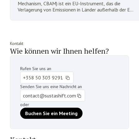
Mechanism, CBAM) ist ein EU-Instrument, das die
Verlagerung von Emissionen in Länder außerhalb der EU
verhindern soll. Carbon Leakage bedeutet, dass
Unternehmen, die in der EU tätig sind, ihre
kohlenstoffintensive Produktion in Länder verlagern,
deren Klimapolitik lockerer ist als die der EU, oder dass
in der EU hergestellte Produkte durch importierte
Kontakt
Produkte mit einem größeren Kohlenstoff-Fußabdruck
Wie können wir Ihnen helfen?
ersetzt werden.
Rufen Sie uns an
+358 50 303 9291
Senden Sie uns eine Nachricht an
contact@sustashift.com
oder
Buchen Sie ein Meeting