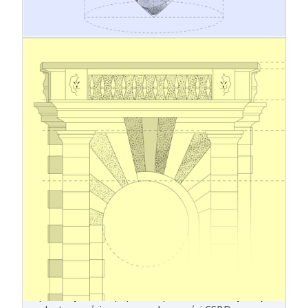
działalności i budowaniu długoterminowego
sukcesu w oparciu o zrównoważone podstawy.
5.12.2025
Prace nad zbiorem przepisów w
toku – przegląd nowych
uproszczonych standardów
sprawozdawczości w zakresie
zrównoważonego rozwoju
W grudniu 2025 r. EFRAG przekazała Komisji
Europejskiej projekt uproszczonych europejskich
standardów sprawozdawczości w zakresie
zrównoważonego rozwoju (ESRS) w formie opinii
technicznej. Oczekuje się, że Komisja przyjmie
proponowane zmiany w drodze aktu
delegowanego w pierwszej połowie 2026 r.
Zmienione standardy sprawozdawczości w
zakresie zrównoważonego rozwoju mają na celu
zmniejszenie obciążenia sprawozdawczego dla
przedsiębiorstw poprzez wprowadzenie większej