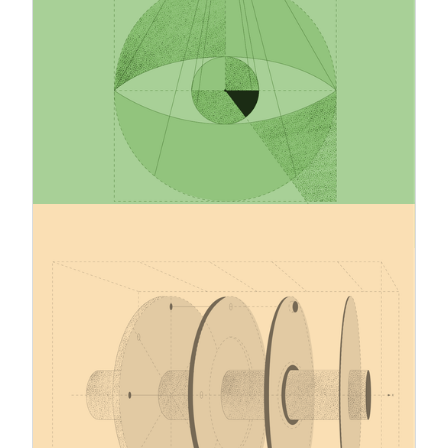
strategii wciąż kończy się niepowodzeniem. Co
odróżnia wiarygodne działania na rzecz klimatu
od pustych obietnic? W niniejszym artykule
omówiono, w jaki sposób przedsiębiorstwa mogą
opracowywać realistyczne, oparte na danych
strategie redukcji emisji, które przyczyniają się
zarówno do poprawy wyników w zakresie
zrównoważonego rozwoju, jak i do wzmocnienia
długoterminowej konkurencyjności.
12.1.2026
Mechanizm dostosowania cen
granicznych emisji dwutlenku węgla
– aktualizacja z grudnia 2025 r.
W grudniu 2025 r. UE przyjęła kilka rozporządzeń
wykonawczych regulujących ostateczną
(obowiązkową) fazę mechanizmu dostosowania
cen na granicach z uwzględnieniem emisji
dwutlenku węgla (CBAM), a także wniosek
dotyczący rozszerzenia zakresu CBAM w