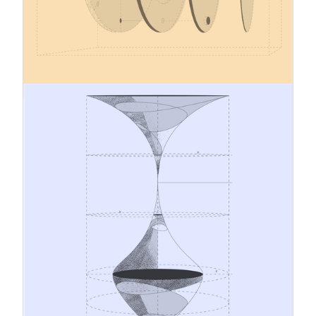
przyszłości. Kilka kluczowych przepisów tego
obszernego pakietu regulacyjnego (ok. 5000
stron) ma zastosowanie we wszystkich
państwach członkowskich UE od dnia 1 stycznia
2026 r.
12.1.2026
Koncepcyjny i systemowy skok od
tradycyjnego zarządzania ryzykiem
do strategicznego przywództwa w
zakresie zrównoważonego rozwoju
Środowisko biznesowe podlega ciągłym zmianom.
Napięcia geopolityczne, zmiany klimatu i regulacji
prawnych oraz rosnące oczekiwania interesariuszy
stanowią wyzwanie dla tradycyjnych modeli
zarządzania. W obliczu tych dynamicznych zmian
zarządzanie ryzykiem i odpowiedzialność
korporacyjna nie powinny już funkcjonować jako
odrębne procesy, ale jako powiązane ze sobą
systemy o wspólnym celu: zapewnieniu ciągłości