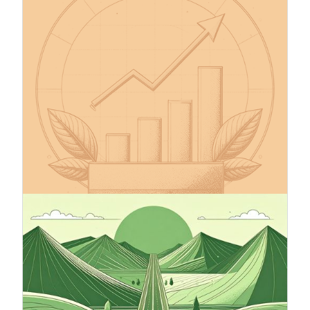
firmy były wiarygodne – inicjatywa
Science Based Targets (SBTi)
Inicjatywa Science Based Targets (SBTi) pomaga
firmom wyznaczyć cele w zakresie redukcji emisji
gazów cieplarnianych (GHG) zgodnie z celem
porozumienia paryskiego 1,5°C, unijnym Zielonym
Ładem i globalną ścieżką do osiągnięcia zerowej
emisji netto do 2050 r. SBTi to wiodąca, oparta
na naukowych podstawach platforma działań
klimatycznych dla przedsiębiorstw, do której
przystąpiło już ponad 11 500 firm z całego
świata.
12.9.2025
Mapa drogowa klimatyczna –
kompas w kierunku
zrównoważonego biznesu
Plan działania w zakresie klimatu jest
niezbędnym narzędziem dla firm, które chcą
zapewnić sobie konkurencyjność i