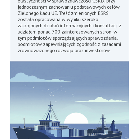
elastyczności w sprawozdawczości CSRD, przy
jednoczesnym zachowaniu podstawowych celów
Zielonego Ładu UE. Treść zmienionych ESRS
została opracowana w wyniku szeroko
zakrojonych działań informacyjnych i konsultacji z
udziałem ponad 700 zainteresowanych stron, w
tym podmiotów sporządzających sprawozdania,
podmiotów zapewniających zgodność z zasadami
zrównoważonego rozwoju oraz inwestorów.
4.11.2025
Mechanizm dostosowania cen
granicznych emisji dwutlenku węgla
(CBAM)
Mechanizm dostosowania cen na granicach z
uwzględnieniem emisji dwutlenku węgla (CBAM)
to instrument UE mający na celu zapobieganie
ucieczce emisji, czyli przenoszeniu emisji poza UE.
Ucieczka emisji odnosi się do sytuacji, w której
przedsiębiorstwa działające w UE przenoszą
swoją produkcję o wysokiej emisji dwutlenku