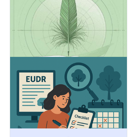
VSME (dobrowolny standard sprawozdawczości
w zakresie zrównoważonego rozwoju dla
nienotowanych MŚP) to nowy, dobrowolny
standard sprawozdawczości w zakresie
zrównoważonego rozwoju dla małych i średnich
przedsiębiorstw nienotowanych na giełdzie. VSME
to uproszczony i skuteczny sposób raportowania
danych ESG zgodnie z ramami CSRD i ESRS.
5.6.2025
Jak przygotować się do EUDR
Unia Europejska przyjęła nowe rozporządzenie
dotyczące całej branży (2023/1115) w celu
ograniczenia wylesiania i degradacji lasów na
całym świecie. Rozporządzenie wprowadza nowe,
istotne obowiązki mające na celu zapewnienie
identyfikowalności i zrównoważonego
pochodzenia produktów, których dotyczy.