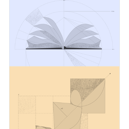
18.11.2024
Raportowanie CSRD – co to oznacza
dla Ciebie?
CSRD wprowadza surowe standardy
sprawozdawczości w zakresie zrównoważonego
rozwoju, wymagające od podmiotów oceny
podwójnej istotności, spełnienia wymagań ESRS
oraz cyfrowego oznaczania raportów. Dowiedz
się, kogo to dotyczy, jakie są wymagania i jak
skutecznie się przygotować.
13.11.2024
ESRS – Automatyczne tagowanie
XBRL
CSRD wymaga, aby oświadczenia dotyczące
zrównoważonego rozwoju były opatrzone tagami
cyfrowymi. Tag jest cyfrowym oznaczeniem
informacji, które umożliwia odczytanie raportu
przez komputer i określa każdy punkt danych za
pomocą unikalnego oznaczenia.