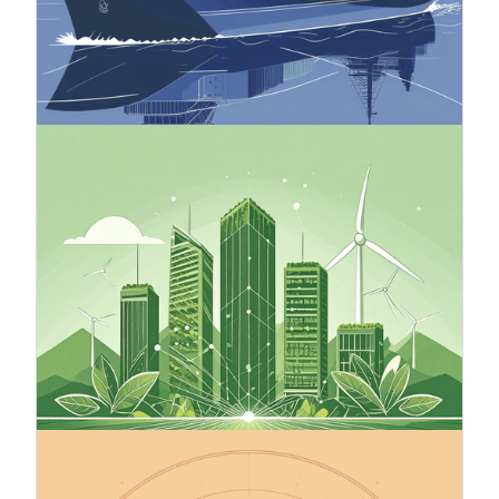
węgla do krajów o mniej rygorystycznej polityce
klimatycznej niż UE lub gdy produkty wytwarzane
w UE są zastępowane produktami
importowanymi o większym śladzie węglowym.
24.10.2025
Zielone finanse
Zielone finanse obejmują narzędzia finansowe,
które wspierają zrównoważony rozwój
środowiska poprzez kierowanie kapitału do
projektów, które odpowiedzialnie wykorzystują
zasoby naturalne i promują gospodarkę
niskoemisyjną. Zrównoważone finanse to szersze
pojęcie, które obejmuje zielone finanse i
uwzględnia czynniki środowiskowe, społeczne i
związane z ładem korporacyjnym (ESG).
13.10.2025
Spraw, aby cele klimatyczne Twojej