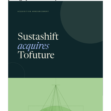
1.6.2026
Sustashift przejmuje działalność
firmy Tofuture, aby przyspieszyć
rozwój swojej platformy do
sporządzania raportów dotyczących
zrównoważonego rozwoju
Firma Sustashift przejęła działalność firmy
Tofuture, poszerzając swoją bazę klientów do
około 60 podmiotów w 5 krajach i zbliżając się
do realizacji celu, jakim jest stworzenie wiodącej
na rynku platformy do sporządzania raportów
dotyczących zrównoważonego rozwoju.
18.5.2026
Jak opracować realną i wiarygodną
strategię redukcji emisji
Firmy znajdują się pod coraz większą presją, by
ograniczać emisje, jednak realizacja wielu