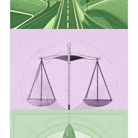
odpowiedzialność w przyszłości. Zapewnia on
jasny kierunek działania, ułatwia podejmowanie
decyzji i wzmacnia zaufanie interesariuszy.
20.7.2025
Pakiet Omnibus i jego wpływ na
sprawozdawczość w zakresie
zrównoważonego rozwoju (CSRD)
Wniosek dotyczący dyrektywy Omnibus I
wprowadza zmiany do dyrektywy w sprawie
sprawozdawczości przedsiębiorstw w zakresie
zrównoważonego rozwoju (CSRD) w celu
uproszczenia i złagodzenia obciążeń
sprawozdawczych dla przedsiębiorstw.
20.7.2025
Standard VSME zalecany przez
Komisję Europejską