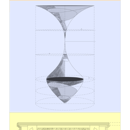
12.1.2026
Un salto concettuale e sistemico
dalla gestione tradizionale del
rischio alla leadership strategica
nella sostenibilità
Il contesto imprenditoriale è in continua
evoluzione. Le tensioni geopolitiche, i
cambiamenti climatici e normativi e le crescenti
aspettative degli stakeholder stanno mettendo
in discussione i modelli di gestione tradizionali. In
questo scenario dinamico, la gestione del rischio e
la responsabilità aziendale non dovrebbero più
operare come processi separati, ma come sistemi
interconnessi con un obiettivo comune:
salvaguardare la continuità aziendale e costruire
un successo a lungo termine su basi sostenibili.
5.12.2025
Lavori in corso sull'Omnibus – uno