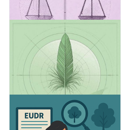
di semplificare e alleggerire gli oneri di
rendicontazione per le imprese.
20.7.2025
Standard VSME raccomandato dalla
Commissione Europea
Il VSME (Voluntary Sustainability Reporting
Standard for Non-Listed SMEs) è il nuovo
standard volontario dell'UE per la
rendicontazione di sostenibilità delle piccole e
medie imprese non quotate. Il VSME è un modo
semplificato ed efficace per riportare i dati ESG in
linea con i quadri normativi CSRD ed ESRS.
5.6.2025
Come prepararsi all'EUDR
L'Unione europea ha adottato un nuovo
regolamento a livello settoriale (2023/1115) per
ridurre la deforestazione e il degrado forestale in