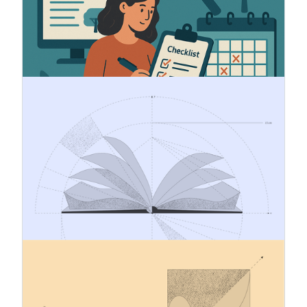
tutto il mondo. Il regolamento introduce nuovi
obblighi importanti per garantire la tracciabilità e
la sostenibilità dell'origine dei prodotti che esso
copre.
18.11.2024
Reporting CSRD: cosa significa per
te?
Il CSRD introduce rigorosi standard di
rendicontazione sulla sostenibilità, che richiedono
alle entità di valutare la doppia materialità,
soddisfare i requisiti ESRS e contrassegnare
digitalmente i rapporti. Scopri a chi si applica, cosa
è richiesto e come prepararsi in modo efficace.
13.11.2024
ESRS - Tagging automatico XBRL
Il CSRD richiede che le dichiarazioni di