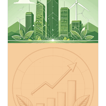
che sostengono lo sviluppo sostenibile dal punto
di vista ambientale, indirizzando il capitale verso
progetti che utilizzano le risorse naturali in modo
responsabile e promuovono un'economia a basse
emissioni di carbonio. La finanza sostenibile è un
concetto più ampio che include la finanza verde e
affronta fattori ambientali, sociali e di
governance (ESG).
13.10.2025
Rendi credibili gli obiettivi climatici
della tua azienda – L'iniziativa
Science Based Targets (SBTi)
L'iniziativa Science Based Targets (SBTi) aiuta le
aziende a fissare obiettivi di riduzione delle
emissioni di gas serra (GHG) in linea con l'obiettivo
di 1,5 °C dell'Accordo di Parigi, il Green Deal
dell'UE e il percorso globale verso lo zero netto
entro il 2050. SBTi è il principale quadro
scientifico per l'azione climatica delle imprese,