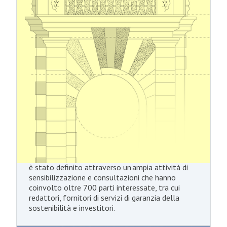
sguardo ai nuovi standard
semplificati per la rendicontazione
di sostenibilità
Nel dicembre 2025, l'EFRAG ha presentato alla
Commissione europea la sua bozza di standard
europei semplificati di rendicontazione di
sostenibilità (ESRS) come consulenza tecnica. La
Commissione dovrebbe adottare le modifiche
proposte tramite un atto delegato nella prima
metà del 2026. I principi di rendicontazione di
sostenibilità rivisti mirano a ridurre l'onere di
rendicontazione per le imprese introducendo una
maggiore flessibilità nella rendicontazione CSRD,
pur mantenendo gli obiettivi fondamentali del
Green Deal dell'UE. Il contenuto degli ESRS rivisti
è stato definito attraverso un'ampia attività di
sensibilizzazione e consultazioni che hanno
coinvolto oltre 700 parti interessate, tra cui
redattori, fornitori di servizi di garanzia della
sostenibilità e investitori.