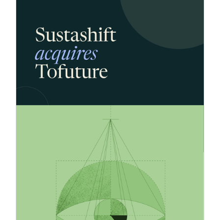
Tofuture per accelerare la crescita
della propria piattaforma di
rendicontazione sulla sostenibilità
Sustashift ha acquisito l'attività di Tofuture,
ampliando la propria base clienti a circa 60
aziende in 5 paesi e compiendo un ulteriore passo
avanti verso il proprio obiettivo di creare la
piattaforma leader di mercato per la
rendicontazione di sostenibilità.
18.5.2026
Come elaborare una strategia di
riduzione delle emissioni
realizzabile e credibile
Le aziende sono sottoposte a una pressione
crescente affinché riducano le emissioni, ma
molte strategie falliscono ancora nella fase di
attuazione. Cosa distingue un'azione concreta per
il clima dalle semplici promesse? Questo articolo
analizza come le imprese possano elaborare