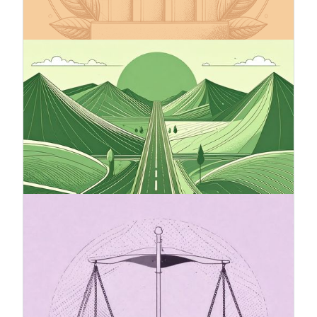
con oltre 11.500 aziende in tutto il mondo che
hanno già aderito.
12.9.2025
Roadmap climatica: una bussola
verso un business sostenibile
Una roadmap climatica è uno strumento
essenziale per le aziende che desiderano garantire
la propria competitività e responsabilità in futuro.
Fornisce una direzione chiara, facilita il processo
decisionale e rafforza la fiducia degli stakeholder.
20.7.2025
Il pacchetto Omnibus e il suo
impatto sulla rendicontazione di
sostenibilità (CSRD)
La proposta di direttiva Omnibus I introduce
modifiche alla direttiva sulla rendicontazione di
sostenibilità delle imprese (CSRD), con l'obiettivo