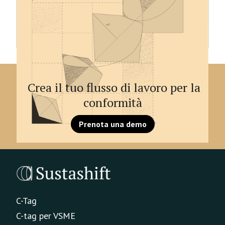
sostenibilità siano contrassegnate digitalmente.
Un tag è un indicatore digitale di informazioni che
consente la lettura automatica del report e
specifica ogni dato con un indicatore univoco.
Crea il tuo flusso di lavoro per la
conformità
Prenota una demo
C-Tag
C-tag per VSME