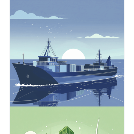
4.11.2025
Meccanismo di adeguamento del
carbonio alle frontiere (CBAM)
Il meccanismo di adeguamento carbonio alle
frontiere (CBAM) è uno strumento dell'UE volto
a prevenire la rilocalizzazione delle emissioni di
carbonio, ovvero il trasferimento delle emissioni
al di fuori dell'UE. La rilocalizzazione delle
emissioni di carbonio si verifica quando le aziende
che operano all'interno dell'UE trasferiscono la
loro produzione ad alta intensità di carbonio in
paesi con politiche climatiche meno rigorose
rispetto all'UE, oppure quando i prodotti
fabbricati nell'UE vengono sostituiti da prodotti
importati con un'impronta di carbonio maggiore.
24.10.2025
Finanza verde
La finanza verde comprende strumenti finanziari