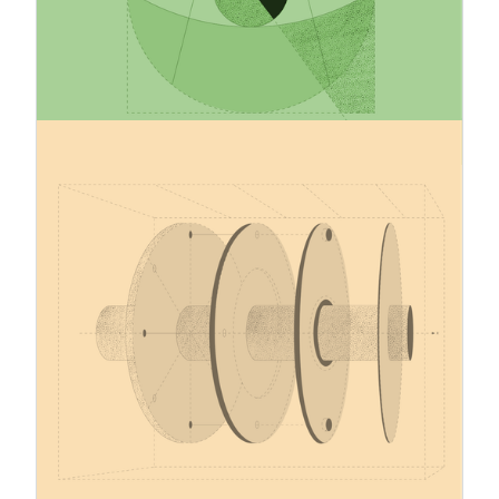
strategie di riduzione delle emissioni realistiche e
basate sui dati, in grado di rafforzare sia i risultati
in materia di sostenibilità sia la competitività a
lungo termine.
12.1.2026
Meccanismo di adeguamento del
carbonio alle frontiere –
Aggiornamenti dicembre 2025
Nel dicembre 2025, l'UE ha adottato diversi
regolamenti di attuazione che disciplinano la fase
definitiva (obbligatoria) del meccanismo di
adeguamento del carbonio alle frontiere (CBAM),
nonché una proposta volta ad estendere in
futuro l'ambito di applicazione del CBAM. Diverse
disposizioni chiave di questo ampio pacchetto
normativo (circa 5.000 pagine) si applicano in
tutti gli Stati membri dell'UE a partire dal 1°
gennaio 2026.